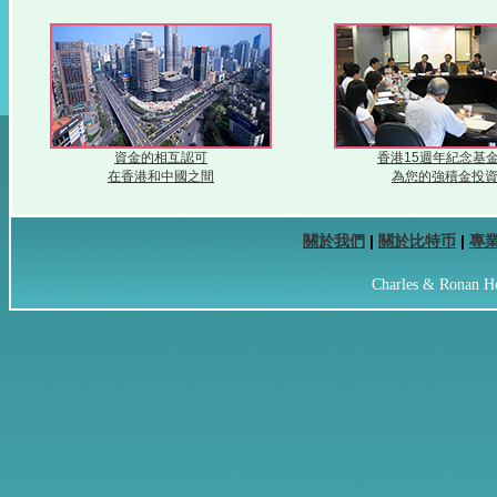
資金的相互認可
香港15週年紀念基
在香港和中國之間
為您的強積金投
關於我們
|
關於比特币
|
專
Charles & Ronan H